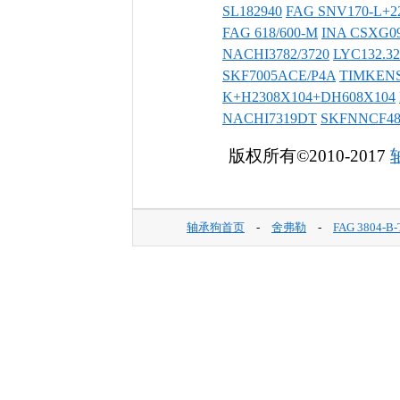
SL182940
FAG SNV170-L+2
FAG 618/600-M
INA CSXG0
NACHI3782/3720
LYC132.32
SKF7005ACE/P4A
TIMKEN
K+H2308X104+DH608X104
NACHI7319DT
SKFNNCF4
版权所有©2010-2017
轴承狗首页
-
舍弗勒
-
FAG 3804-