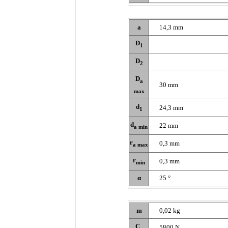
a
14,3 mm
D
1
D
2
D
a
30 mm
max
d
24,3 mm
1
d
22 mm
a min
r
0,3 mm
a max
r
0,3 mm
min
α
25 °
m
0,02 kg
C
5800 N