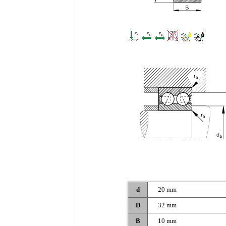
d
20 mm
D
32 mm
B
10 mm