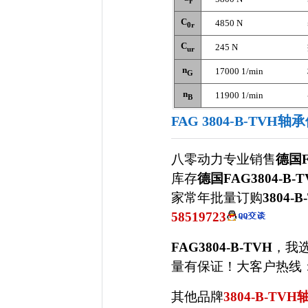
r
C
4850 N
0r
C
245 N
ur
n
17000 1/min
G
n
11900 1/min
B
FAG 3804-B-TVH
八零动力专业销售
德国F
库存
德国FAG3804-B
家常年批量订购
3804-B
58519723
FAG3804-B-TVH
，我
量有保证！大客户热线：022
其他品牌
3804-B-TVH