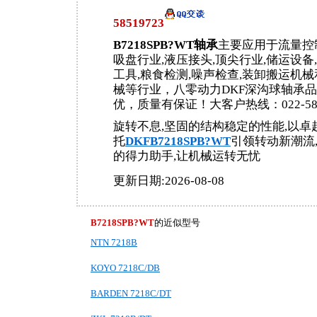
58519723
B7218SPB?WT轴承
主要应用于流量控制
吸盘行业,液压接头,顶尖行业,储运设备
工具,粮食检测,噪声检查,装卸搬运机
械等行业，八零动力DKF深沟球轴承
优，质量有保证！大客户热线：022-585
旋转不息,坚固的结构稳定的性能,以卓
托
DKFB7218SPB?WT
引领转动新潮流
的得力助手,让机械运转无忧
更新日期:2026-08-08
B7218SPB?WT
的近似型号
NTN 7218B
KOYO 7218C/DB
BARDEN 7218C/DT