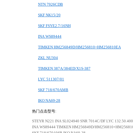
NTN 7926CDB
SKF NK15/20
SKF FSYE2.7/16NH
INA WS89444
TIMKEN HM256849D/HM256810+HM256810EA
ZKL NU304
TIMKEN 387A/384ED/X1S-387
LYC 511307/01
SKF 718/670AMB
IKO NA69-28
热门点击型号:
STEYR N221
INA SL024940
SNR 7014C/DF
LYC 132.50.400
INA WS89444
TIMKEN HM256849D/HM256810+HM25681
SKF 718/670AMB
IKO NA69-28