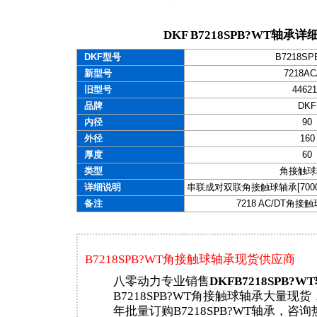
DKF B7218SPB?WT轴承
DKF型号
B7218SP
新型号
7218AC
旧型号
44621
品牌
DKF
内径
90
外径
160
厚度
60
类型
角接触球
详细说明
串联成对双联角接触球轴承[70000 C
备注
7218 AC/DT角
B7218SPB?WT角接触球轴承现货供应商
八零动力专业销售
DKFB7218SPB?W
B7218SPB?WT角接触球轴承大量现
年批量订购B7218SPB?WT轴承，咨