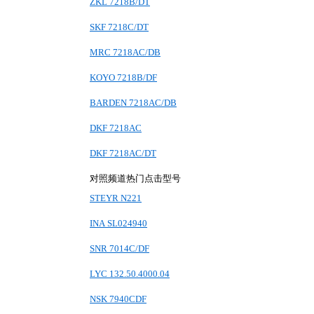
ZKL 7218B/DT
SKF 7218C/DT
MRC 7218AC/DB
KOYO 7218B/DF
BARDEN 7218AC/DB
DKF 7218AC
DKF 7218AC/DT
对照频道热门点击型号
STEYR N221
INA SL024940
SNR 7014C/DF
LYC 132.50.4000.04
NSK 7940CDF