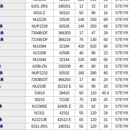
轴承
6201-2RS
180201
12
32
10
STEYR
6010-Z
60110
50
80
16
STEYR
承
NU2228
32528
140
250
68
STEYR
轴承
NUP2228
92528
140
250
68
STEYR
轴承
7304B/DF
366303
17
47
28
STEYR
轴承
7215B/DF
366215
75
130
50
STEYR
承
NU1084
32184
420
620
90
STEYR
NJ2208
42508
40
80
23
STEYR
承
NU1044
32144
220
340
56
STEYR
承
6208-ZN
150208
40
80
18
STEYR
轴承
NUP2232
92532
160
290
80
STEYR
轴承
7203B/DT
466203
17
40
24
STEYR
承
NU210E
32210 E
50
90
20
STEYR
53410
28410
50
110
45.6
STEYR
30215
7215E
75
130
25
STEYR
承
NJ2305E
42605 E
25
62
24
STEYR
NJ311
42311
55
120
29
STEYR
承
NJ2213E
42513 E
65
120
31
STEYR
轴承
6311-2RS
180311
55
120
29
STEYR