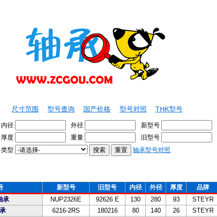
尺寸范围
型号查询
国产价格
型号对照
THK型号
内径
外径
新型号
厚度
重量
旧型号
类型
轴承型号对照
号
新型号
旧型号
内径
外径
厚度
品牌
E轴承
NUP2326E
92626 E
130
280
93
STEYR
轴承
6216-2RS
180216
80
140
26
STEYR