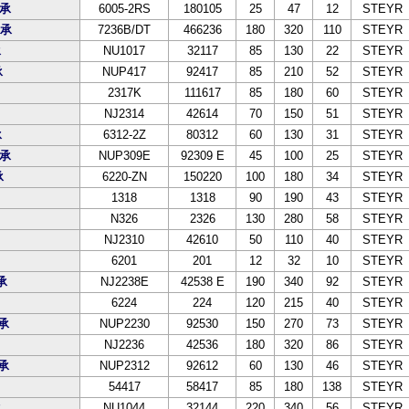
轴承
6005-2RS
180105
25
47
12
STEYR
轴承
7236B/DT
466236
180
320
110
STEYR
承
NU1017
32117
85
130
22
STEYR
承
NUP417
92417
85
210
52
STEYR
2317K
111617
85
180
60
STEYR
NJ2314
42614
70
150
51
STEYR
承
6312-2Z
80312
60
130
31
STEYR
轴承
NUP309E
92309 E
45
100
25
STEYR
承
6220-ZN
150220
100
180
34
STEYR
1318
1318
90
190
43
STEYR
N326
2326
130
280
58
STEYR
NJ2310
42610
50
110
40
STEYR
6201
201
12
32
10
STEYR
承
NJ2238E
42538 E
190
340
92
STEYR
6224
224
120
215
40
STEYR
轴承
NUP2230
92530
150
270
73
STEYR
NJ2236
42536
180
320
86
STEYR
轴承
NUP2312
92612
60
130
46
STEYR
54417
58417
85
180
138
STEYR
承
NU1044
32144
220
340
56
STEYR