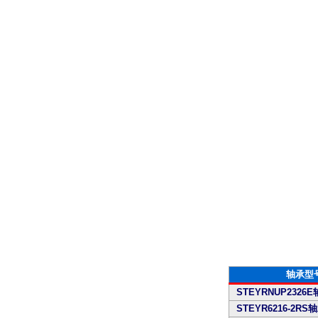
轴承型
STEYRNUP2326
STEYR6216-2RS