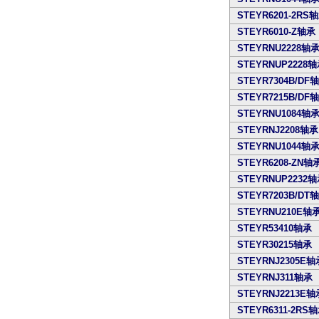
STEYR6201-2RS
STEYR6010-Z轴承
STEYRNU2228轴
STEYRNUP2228
STEYR7304B/DF
STEYR7215B/DF
STEYRNU1084轴
STEYRNJ2208轴承
STEYRNU1044轴
STEYR6208-ZN轴
STEYRNUP2232
STEYR7203B/DT
STEYRNU210E轴
STEYR53410轴承
STEYR30215轴承
STEYRNJ2305E轴
STEYRNJ311轴承
STEYRNJ2213E轴
STEYR6311-2RS