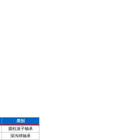
类别
圆柱滚子轴承
深沟球轴承