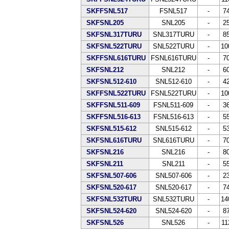
SKFFSNL517
FSNL517
-
7
SKFSNL205
SNL205
-
2
SKFSNL317TURU
SNL317TURU
-
8
SKFSNL522TURU
SNL522TURU
-
10
SKFFSNL616TURU
FSNL616TURU
-
7
SKFSNL212
SNL212
-
6
SKFSNL512-610
SNL512-610
-
4
SKFFSNL522TURU
FSNL522TURU
-
10
SKFFSNL511-609
FSNL511-609
-
3
SKFFSNL516-613
FSNL516-613
-
5
SKFSNL515-612
SNL515-612
-
5
SKFSNL616TURU
SNL616TURU
-
7
SKFSNL216
SNL216
-
8
SKFSNL211
SNL211
-
5
SKFSNL507-606
SNL507-606
-
2
SKFSNL520-617
SNL520-617
-
7
SKFSNL532TURU
SNL532TURU
-
14
SKFSNL524-620
SNL524-620
-
8
SKFSNL526
SNL526
-
11