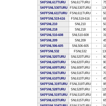
SKFSNL617TURU
SNL617TURU
-
7
SKFFSNL530TURU
FSNL530TURU
-
13
SKFFSNL611TURU
FSNL611TURU
-
5
SKFFSNL519-616
FSNL519-616
-
6
SKFSNL210
SNL210
-
5
SKFSNL218
SNL218
-
9
SKFSNL510-608
SNL510-608
-
3
SKFSNL209
SNL209
-
4
SKFSNL506-605
SNL506-605
-
1
SKFFSNL532
FSNL532
-
13
SKFSNL520TURU
SNL520TURU
-
9
SKFSNL620TURU
SNL620TURU
-
9
SKFSNL609TURU
SNL609TURU
-
4
SKFSNL516TURU
SNL516TURU
-
7
SKFSNL610TURU
SNL610TURU
-
4
SKFFSNL319TURU
FSNL319TURU
-
9
SKFSNL528TURU
SNL528TURU
-
12
SKFFSNL519TURU
FSNL519TURU
-
8
SKFSNL615TURU
SNL615TURU
-
6
SKFFSNL524TURU
FSNL524TURU
-
11