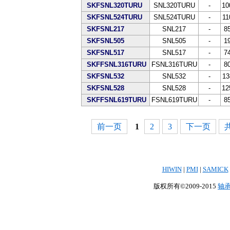
SKFSNL320TURU
SNL320TURU
-
10
SKFSNL524TURU
SNL524TURU
-
11
SKFSNL217
SNL217
-
8
SKFSNL505
SNL505
-
1
SKFSNL517
SNL517
-
7
SKFFSNL316TURU
FSNL316TURU
-
8
SKFSNL532
SNL532
-
13
SKFSNL528
SNL528
-
12
SKFFSNL619TURU
FSNL619TURU
-
8
前一页
1
2
3
下一页
共
HIWIN
|
PMI
|
SAMICK
版权所有©2009-2015
轴