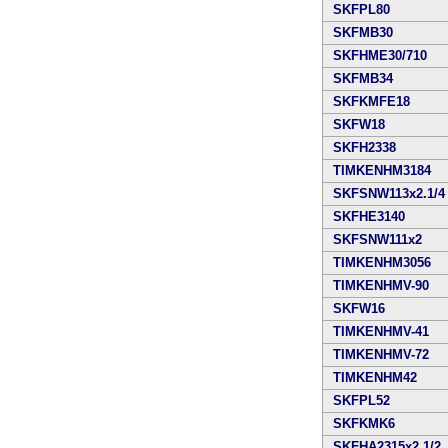
SKFPL80
SKFMB30
SKFHME30/710
SKFMB34
SKFKMFE18
SKFW18
SKFH2338
TIMKENHM3184
SKFSNW113x2.1/4
SKFHE3140
SKFSNW111x2
TIMKENHM3056
TIMKENHMV-90
SKFW16
TIMKENHMV-41
TIMKENHMV-72
TIMKENHM42
SKFPL52
SKFKMK6
SKFHA2315x2.1/2