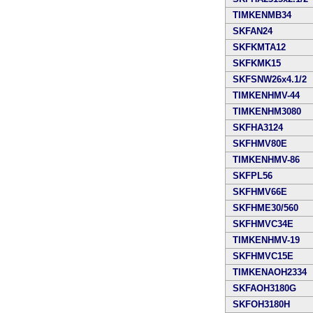
TIMKENMB34
SKFAN24
SKFKMTA12
SKFKMK15
SKFSNW26x4.1/2
TIMKENHMV-44
TIMKENHM3080
SKFHA3124
SKFHMV80E
TIMKENHMV-86
SKFPL56
SKFHMV66E
SKFHME30/560
SKFHMVC34E
TIMKENHMV-19
SKFHMVC15E
TIMKENAOH2334
SKFAOH3180G
SKFOH3180H