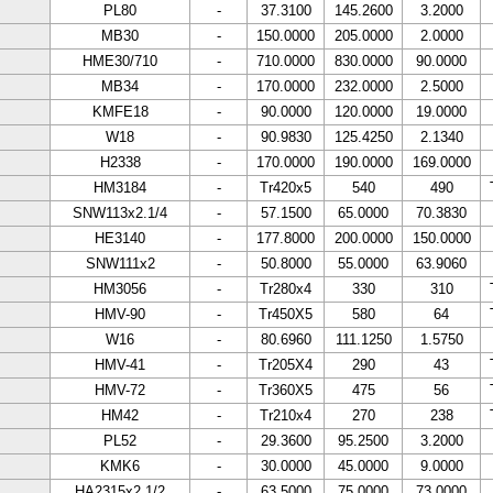
PL80
-
37.3100
145.2600
3.2000
MB30
-
150.0000
205.0000
2.0000
HME30/710
-
710.0000
830.0000
90.0000
MB34
-
170.0000
232.0000
2.5000
KMFE18
-
90.0000
120.0000
19.0000
W18
-
90.9830
125.4250
2.1340
H2338
-
170.0000
190.0000
169.0000
HM3184
-
Tr420x5
540
490
SNW113x2.1/4
-
57.1500
65.0000
70.3830
HE3140
-
177.8000
200.0000
150.0000
SNW111x2
-
50.8000
55.0000
63.9060
HM3056
-
Tr280x4
330
310
HMV-90
-
Tr450X5
580
64
W16
-
80.6960
111.1250
1.5750
HMV-41
-
Tr205X4
290
43
HMV-72
-
Tr360X5
475
56
HM42
-
Tr210x4
270
238
PL52
-
29.3600
95.2500
3.2000
KMK6
-
30.0000
45.0000
9.0000
HA2315x2.1/2
-
63.5000
75.0000
73.0000