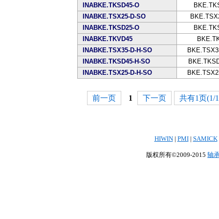
INABKE.TKSD45-O
BKE.TK
INABKE.TSX25-D-SO
BKE.TSX
INABKE.TKSD25-O
BKE.TK
INABKE.TKVD45
BKE.T
INABKE.TSX35-D-H-SO
BKE.TSX3
INABKE.TKSD45-H-SO
BKE.TKSD
INABKE.TSX25-D-H-SO
BKE.TSX2
前一页
1
下一页
共有1页(1/1
HIWIN
|
PMI
|
SAMICK
版权所有©2009-2015
轴