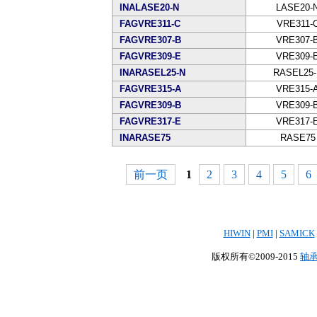
INALASE20-N
LASE20-
FAGVRE311-C
VRE311-
FAGVRE307-B
VRE307-
FAGVRE309-E
VRE309-
INARASEL25-N
RASEL25-
FAGVRE315-A
VRE315-
FAGVRE309-B
VRE309-
FAGVRE317-E
VRE317-
INARASE75
RASE75
前一页
1
2
3
4
5
6
HIWIN
|
PMI
|
SAMICK
版权所有©2009-2015
轴