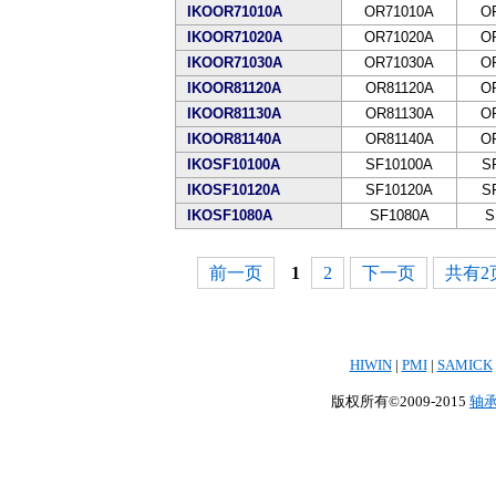
IKOOR71010A
OR71010A
O
IKOOR71020A
OR71020A
O
IKOOR71030A
OR71030A
O
IKOOR81120A
OR81120A
O
IKOOR81130A
OR81130A
O
IKOOR81140A
OR81140A
O
IKOSF10100A
SF10100A
S
IKOSF10120A
SF10120A
S
IKOSF1080A
SF1080A
S
前一页
1
2
下一页
共有2页
HIWIN
|
PMI
|
SAMICK
版权所有©2009-2015
轴