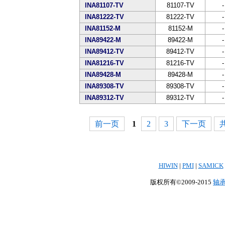
INA81107-TV
81107-TV
-
INA81222-TV
81222-TV
-
INA81152-M
81152-M
-
INA89422-M
89422-M
-
INA89412-TV
89412-TV
-
INA81216-TV
81216-TV
-
INA89428-M
89428-M
-
INA89308-TV
89308-TV
-
INA89312-TV
89312-TV
-
前一页
1
2
3
下一页
共
HIWIN
|
PMI
|
SAMICK
版权所有©2009-2015
轴