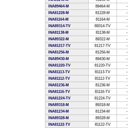
INA89464-M
89464-M
-
INA81228-M
81228-M
-
INA81164-M
81164-M
-
INA89314-TV
89314-TV
-
INA81138-M
81138-M
-
INA89322-M
89322-M
-
INA81217-TV
81217-TV
-
INA81256-M
81256-M
-
INA89430-M
89430-M
-
INA81220-TV
81220-TV
-
INA81113-TV
81113-TV
-
INA81112-TV
81112-TV
-
INA81236-M
81236-M
-
INA81116-TV
81116-TV
-
INA81224-TV
81224-TV
-
INA89318-M
89318-M
-
INA81234-M
81234-M
-
INA89328-M
89328-M
-
INA81122-TV
81122-TV
-