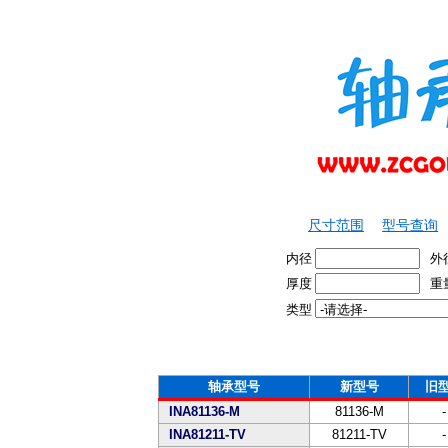
尺寸范围
型号查询
内径
外
厚度
重
类型
轴承型号
新型号
旧
INA81136-M
81136-M
-
INA81211-TV
81211-TV
-