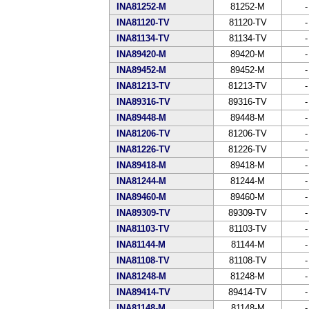
INA81252-M
81252-M
-
INA81120-TV
81120-TV
-
INA81134-TV
81134-TV
-
INA89420-M
89420-M
-
INA89452-M
89452-M
-
INA81213-TV
81213-TV
-
INA89316-TV
89316-TV
-
INA89448-M
89448-M
-
INA81206-TV
81206-TV
-
INA81226-TV
81226-TV
-
INA89418-M
89418-M
-
INA81244-M
81244-M
-
INA89460-M
89460-M
-
INA89309-TV
89309-TV
-
INA81103-TV
81103-TV
-
INA81144-M
81144-M
-
INA81108-TV
81108-TV
-
INA81248-M
81248-M
-
INA89414-TV
89414-TV
-
INA81148-M
81148-M
-