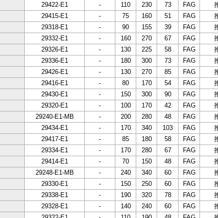
29422-E1
-
110
230
73
FAG
29415-E1
-
75
160
51
FAG
29318-E1
-
90
155
39
FAG
29332-E1
-
160
270
67
FAG
29326-E1
-
130
225
58
FAG
29336-E1
-
180
300
73
FAG
29426-E1
-
130
270
85
FAG
29416-E1
-
80
170
54
FAG
29430-E1
-
150
300
90
FAG
29320-E1
-
100
170
42
FAG
29240-E1-MB
-
200
280
48
FAG
29434-E1
-
170
340
103
FAG
29417-E1
-
85
180
58
FAG
29334-E1
-
170
280
67
FAG
29414-E1
-
70
150
48
FAG
29248-E1-MB
-
240
340
60
FAG
29330-E1
-
150
250
60
FAG
29338-E1
-
190
320
78
FAG
29328-E1
-
140
240
60
FAG
29322-E1
-
110
190
48
FAG