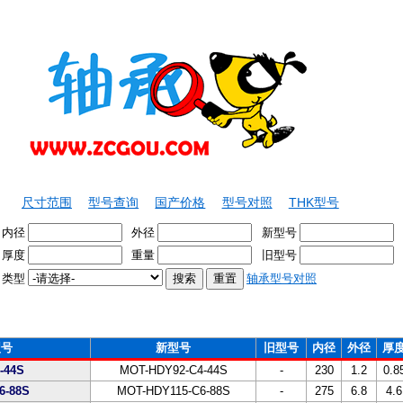
尺寸范围
型号查询
国产价格
型号对照
THK型号
内径
外径
新型号
厚度
重量
旧型号
类型
轴承型号对照
型号
新型号
旧型号
内径
外径
厚
-44S
MOT-HDY92-C4-44S
-
230
1.2
0.8
6-88S
MOT-HDY115-C6-88S
-
275
6.8
4.6