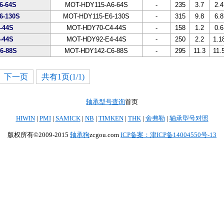
6-64S
MOT-HDY115-A6-64S
-
235
3.7
2.4
6-130S
MOT-HDY115-E6-130S
-
315
9.8
6.8
-44S
MOT-HDY70-C4-44S
-
158
1.2
0.6
-44S
MOT-HDY92-E4-44S
-
250
2.2
1.1
6-88S
MOT-HDY142-C6-88S
-
295
11.3
11.
下一页
共有1页(1/1)
轴承型号查询
首页
HIWIN
|
PMI
|
SAMICK
|
NB
|
TIMKEN
|
THK
|
舍弗勒
|
轴承型号对照
版权所有©2009-2015
轴承狗
zcgou.com
ICP备案：津ICP备14004550号-13