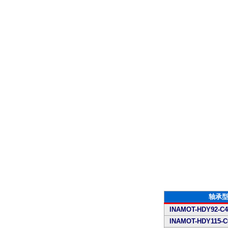
轴承
INAMOT-HDY92-C4
INAMOT-HDY115-C