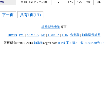
20
MTKUSE25-ZS-20
-
175
125
200
INA
下一页
共有1页(1/1)
轴承型号查询
首页
HIWIN
|
PMI
|
SAMICK
|
NB
|
TIMKEN
|
THK
|
舍弗勒
|
轴承型号对照
版权所有©2009-2015
轴承狗
zcgou.com
ICP备案：津ICP备14004550号-13