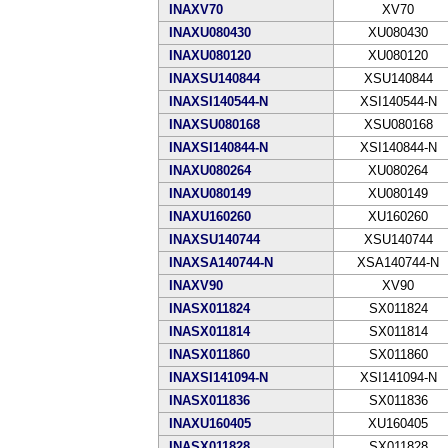
INAXV70
XV70
INAXU080430
XU080430
INAXU080120
XU080120
INAXSU140844
XSU140844
INAXSI140544-N
XSI140544-N
INAXSU080168
XSU080168
INAXSI140844-N
XSI140844-N
INAXU080264
XU080264
INAXU080149
XU080149
INAXU160260
XU160260
INAXSU140744
XSU140744
INAXSA140744-N
XSA140744-N
INAXV90
XV90
INASX011824
SX011824
INASX011814
SX011814
INASX011860
SX011860
INAXSI141094-N
XSI141094-N
INASX011836
SX011836
INAXU160405
XU160405
INASX011828
SX011828