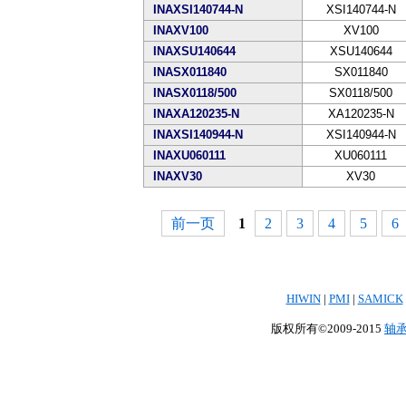
INAXSI140744-N
XSI140744-N
INAXV100
XV100
INAXSU140644
XSU140644
INASX011840
SX011840
INASX0118/500
SX0118/500
INAXA120235-N
XA120235-N
INAXSI140944-N
XSI140944-N
INAXU060111
XU060111
INAXV30
XV30
前一页
1
2
3
4
5
6
HIWIN
|
PMI
|
SAMICK
版权所有©2009-2015
轴