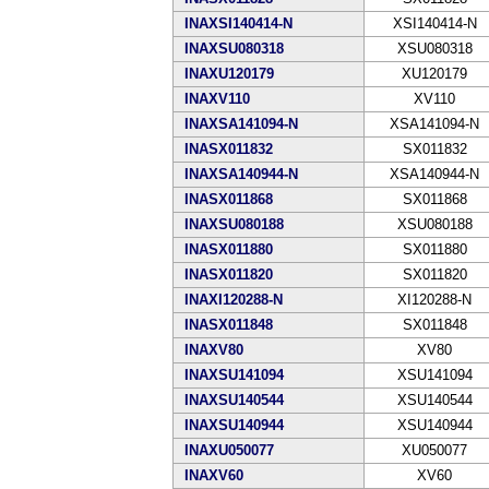
INAXSI140414-N
XSI140414-N
INAXSU080318
XSU080318
INAXU120179
XU120179
INAXV110
XV110
INAXSA141094-N
XSA141094-N
INASX011832
SX011832
INAXSA140944-N
XSA140944-N
INASX011868
SX011868
INAXSU080188
XSU080188
INASX011880
SX011880
INASX011820
SX011820
INAXI120288-N
XI120288-N
INASX011848
SX011848
INAXV80
XV80
INAXSU141094
XSU141094
INAXSU140544
XSU140544
INAXSU140944
XSU140944
INAXU050077
XU050077
INAXV60
XV60