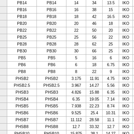
PB14
PB14
14
34
13.5
IKO
PB16
PB16
16
38
15
IKO
PB18
PB18
18
42
16.5
IKO
PB20
PB20
20
46
18
IKO
PB22
PB22
22
50
20
IKO
PB25
PB25
25
56
22
IKO
PB28
PB28
28
62
25
IKO
PB30
PB30
30
66
25
IKO
PB5
PB5
5
16
6
IKO
PB6
PB6
6
18
6.75
IKO
PB8
PB8
8
22
9
IKO
PHSB2
PHSB2
3.175
11.91
4.75
IKO
PHSB2.5
PHSB2.5
3.967
14.27
5.56
IKO
PHSB3
PHSB3
4.826
15.88
6.35
IKO
PHSB4
PHSB4
6.35
19.05
7.14
IKO
PHSB5
PHSB5
7.938
22.23
8.74
IKO
PHSB6
PHSB6
9.525
25.4
10.31
IKO
PHSB7
PHSB7
11.112
28.58
11.1
IKO
PHSB8
PHSB8
12.7
33.32
12.7
IKO
PHSB10
PHSB10
15.875
38.1
14.27
IKO