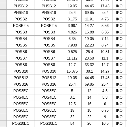
PHSB12
PHSB12
19.05
44.45
17.45
IKO
PHSB16
PHSB16
25.4
69.85
25.4
IKO
POSB2
POSB2
3.175
11.91
4.75
IKO
POSB2.5
POSB2.5
3.967
14.27
5.56
IKO
POSB3
POSB3
4.826
15.88
6.35
IKO
POSB4
POSB4
6.35
19.05
7.14
IKO
POSB5
POSB5
7.938
22.23
8.74
IKO
POSB6
POSB6
9.525
25.4
10.31
IKO
POSB7
POSB7
11.112
28.58
11.1
IKO
POSB8
POSB8
12.7
33.32
12.7
IKO
POSB10
POSB10
15.875
38.1
14.27
IKO
POSB12
POSB12
19.05
44.45
17.45
IKO
POSB16
POSB16
25.4
69.85
25.4
IKO
POS3EC
POS3EC
5
12
4.5
IKO
POS4EC
POS4EC
8.1
14
5.3
IKO
POS5EC
POS5EC
12.5
16
6
IKO
POS6EC
POS6EC
19
18
6.75
IKO
POS8EC
POS8EC
32
22
9
IKO
POS10EC
POS10EC
54
26
10.5
IKO