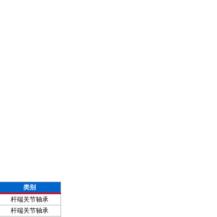
类别
杆端关节轴承
杆端关节轴承