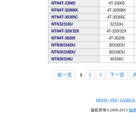
NTN4T-33005
4T-33005
NTN4T-32008X
4T-32008X
NTN4T-30305C
4T-30305C
NTN32310U
32310U
NTN4T-320/32X
4T-320/32X
NTN4T-30205
4T-30205
NTN30316DU
30316DU
NTN30318DU
30318DU
NTN30334U
30334U
前一页
1
2
3
下一页
共
HIWIN
|
PMI
|
SAMICK
版权所有©2009-2015
轴