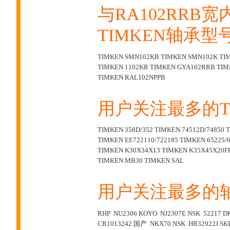
与RA102RRB
TIMKEN轴承型
TIMKEN SMN102KB
TIMKEN SMN102K
TI
TIMKEN 1102KR
TIMKEN GYA102RRB
TIM
TIMKEN RAL102NPPB
用户关注最多的T
TIMKEN 358D/352
TIMKEN 74512D/74850
T
TIMKEN EE722110/722185
TIMKEN 65225/6
TIMKEN K30X34X13
TIMKEN K35X45X20F
TIMKEN MB30
TIMKEN SAL
用户关注最多的
RHP NU2306
KOYO NJ2307E
NSK 52217
D
CR1013242
国产 NKX70
NSK HR32922J
SK