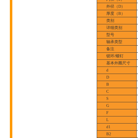
外径（D）
厚度（B）
类别
详细类别
型号
轴承类型
备注
锁环/螺钉
基本外圈尺寸
d
D
B
C
S
G
F
L
d1
B2