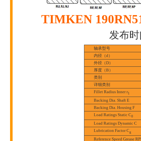
TIMKEN 190
发布时间:
轴承型号
内径（d）
外径（D）
厚度（B）
类别
详细类别
Fillet Radius Inner r
1
Backing Dia. Shaft E
Backing Dia. Housing F
Load Ratings Static C
0
Load Ratings Dynamic C
Lubrication Factor C
g
Reference Speed Grease R