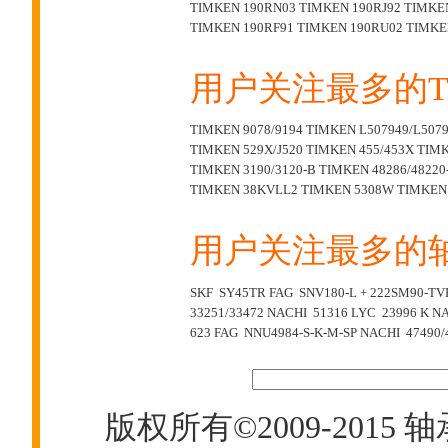
TIMKEN 190RN03
TIMKEN 190RJ92
TIMKE
TIMKEN 190RF91
TIMKEN 190RU02
TIMKE
用户关注最多的T
TIMKEN 9078/9194
TIMKEN L507949/L507
TIMKEN 529X/J520
TIMKEN 455/453X
TIMK
TIMKEN 3190/3120-B
TIMKEN 48286/48220
TIMKEN 38KVLL2
TIMKEN 5308W
TIMKEN 
用户关注最多的
SKF SY45TR
FAG SNV180-L + 222SM90-TV
33251/33472
NACHI 51316
LYC 23996 K
NA
623
FAG NNU4984-S-K-M-SP
NACHI 47490/
版权所有©2009-2015
轴