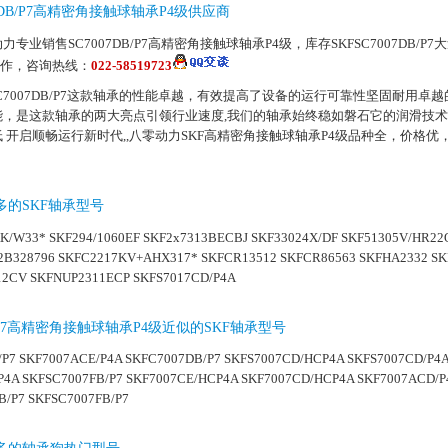
07DB/P7高精密角接触球轴承P4级供应商
力专业销售SC7007DB/P7高精密角接触球轴承P4级，库存SKFSC7007DB/P
合作，咨询热线：
022-58519723
SC7007DB/P7这款轴承的性能卓越，有效提高了设备的运行可靠性坚固耐用卓
能，是这款轴承的两大亮点引领行业速度,我们的轴承始终稳如磐石它的润滑技
 开启顺畅运行新时代,,八零动力SKF高精密角接触球轴承P4级品种全，价格优
多的SKF轴承型号
K/W33* SKF294/1060EF SKF2x7313BECBJ SKF33024X/DF SKF51305V/HR22Q
2B328796 SKFC2217KV+AHX317* SKFCR13512 SKFCR86563 SKFHA2332 S
2CV SKFNUP2311ECP SKFS7017CD/P4A
DB/P7高精密角接触球轴承P4级近似的SKF轴承型号
/P7
SKF7007ACE/P4A
SKFC7007DB/P7
SKFS7007CD/HCP4A
SKFS7007CD/P4
P4A
SKFSC7007FB/P7
SKF7007CE/HCP4A
SKF7007CD/HCP4A
SKF7007ACD/P
B/P7
SKFSC7007FB/P7