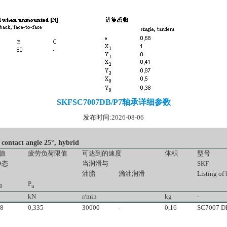
SKFSC7007DB/P7轴承详细参数
发布时间:2026-08-06
ntact angle 25°, hybrid
值
疲劳负荷限值
可达到的速度
体积
型号
静态
当润滑与
SKF
油脂
滴油润滑
Listing of
P
0
u
kN
r/min
kg
-
,8
0,335
30000
-
0,16
SC7007 D