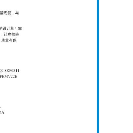
7大量现货，与
越的设计和可靠
术，让摩擦降
，质量有保
2 SKF6311-
KFHMV22E
A
4A