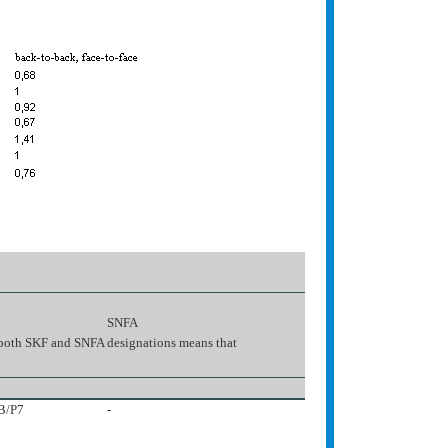
SNFA
 both SKF and SNFA designations means that
B/P7
-