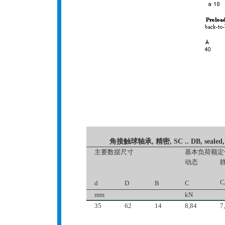
角接触球轴承, 精密, SC .. DB, sealed, co
主要数据尺寸
基本负荷额定
动态
C
d
D
B
C
mm
kN
35
62
14
8,84
7