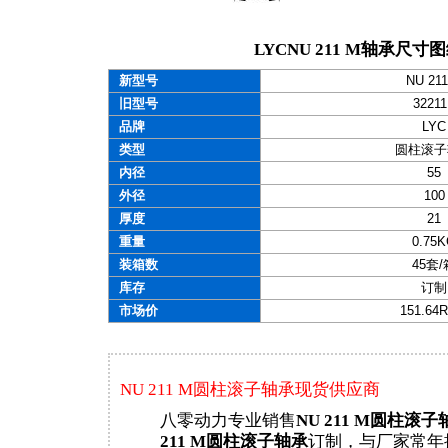
LYCNU 211 M轴承尺寸
新型号
NU 21
旧型号
3221
品牌
LYC
类型
圆柱滚子
内径
55
外径
100
厚度
21
重量
0.75
装箱数
45套/
库存
订制
市场价
151.64
NU 211 M圆柱滚子轴承现货供应商
八零动力专业销售
NU 211 M圆柱滚子
211 M圆柱滚子轴承
订制，与厂家常年