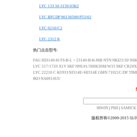
LYC 133.50.3150.03K2
LYC BFCDP 96136500/P53/02
LYC 6216/C2
LYC 2312 K
热门点击型号:
FAG SD3140-H-TS-B-L + 23140-B-K-MB
NTN NKI25/30
NSK
LYC 517/1720 X1V
SKF NNU41/500K30M/W33
SKF CR29
LYC 22210 C
KOYO NJ314E+HJ314E
GMN 71921C/DF
TIM
IKO NA6914UU
HIWIN
|
PMI
|
SAMICK
版权所有©2009-2015
轴