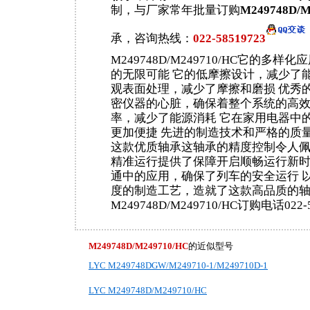
制，与厂家常年批量订购
M249748D/M
承，咨询热线：
022-58519723
M249748D/M249710/HC它的多样
的无限可能 它的低摩擦设计，减少了能
观表面处理，减少了摩擦和磨损 优秀
密仪器的心脏，确保着整个系统的高
率，减少了能源消耗 它在家用电器中
更加便捷 先进的制造技术和严格的质
这款优质轴承这轴承的精度控制令人
精准运行提供了保障开启顺畅运行新时
通中的应用，确保了列车的安全运行 
度的制造工艺，造就了这款高品质的
M249748D/M249710/HC订购电话022-5
M249748D/M249710/HC
的近似型号
LYC M249748DGW/M249710-1/M249710D-1
LYC M249748D/M249710/HC