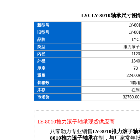
LYCLY-8010轴承尺寸图
新型号
LY-80
旧型号
LY-80
品牌
LYC
类型
推力滚子
内径
1120
外径
1340
厚度
70
重量
224.0
装箱数
1套/
库存
在制
市场价
32760.0
LY-8010推力滚子轴承现货供应商
八零动力专业销售
LY-8010推力滚子轴
8010推力滚子轴承
在制，与厂家常年