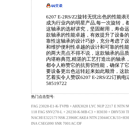
6207 E-2RS/Z2旋转无忧出色的性
成为行业内的明星产品,每一次旋转，都
这轴承的选材讲究，坚固耐用，寿命
款轴承的性能卓越，有效提升了设备
靠性这轴承的设计巧妙，充分考虑了
和维护便利性卓越的设计和可靠的性
的两大亮点不得不说，这款轴承的品
内堪称典范,精湛的工艺打造出的轴承
都令人称赞它的抗剪切性能，确保了
要设备更出色运转起来如此顺滑，这
艺着实令人赞叹6207 E-2RS/Z2订购电话
58519722
热门点击型号:
FAG 23028-E1-K-TVPB + AHX3028
LYC NUP 2217 E
NTN N
118
FAG SNV270-L + 20230-K-MB-C3 + H3030 + DHV530
T
NACHI E32217J
NSK 23968CAKE4
NTN 23044CCK/33+H3
INA CSEG090
SNR 7001AC/DF