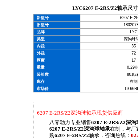
LYC6207 E-2RS/Z2轴承尺
新型号
6207 E-2
旧型号
180207
品牌
LYC
类型
深沟球
内径
35
外径
72
厚度
17
重量
0.29
装箱数
80套/
库存
在制
市场价
19.66
6207 E-2RS/Z2深沟球轴承现货供应商
八零动力专业销售
6207 E-2RS/Z2
6207 E-2RS/Z2深沟球轴承
在制，与厂
购
6207 E-2RS/Z2
轴承，咨询热线：
02