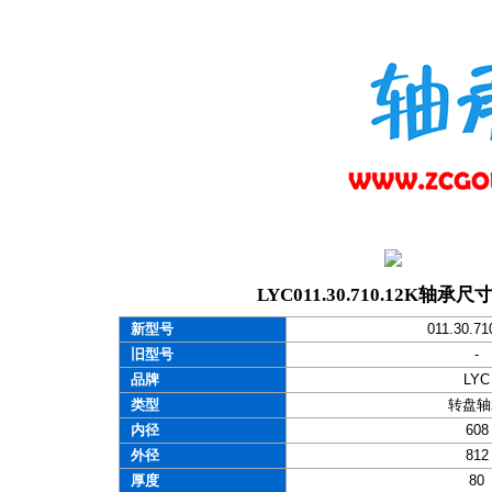
LYC011.30.710.12K轴承
新型号
011.30.71
旧型号
-
品牌
LYC
类型
转盘轴
内径
608
外径
812
厚度
80