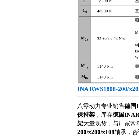
C
18200 N
基
C
48000 N
基
0
额
M
M
35 + ak x 24 Nm
0x
a
k
W
M
1140 Nm
额
0y
M
1140 Nm
额
0z
INA RWS1808-200/
八零动力专业销售
德国IN
保持架
，库存
德国INARW
架
大量现货，与
厂家常
200/x200/x108
轴承，咨