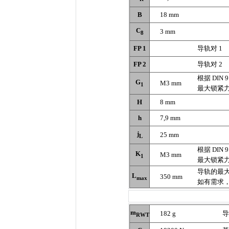
B
18 mm
C
3 mm
8
FP 1
导轨对 1
FP 2
导轨对 2
根据 DIN 
G
M3 mm
1
最大锁紧力矩
H
8 mm
h
7,9 mm
j
25 mm
L
根据 DIN 
K
M3 mm
1
最大锁紧力矩
导轨的最
L
350 mm
max
如有需求
m
182 g
导
RWT