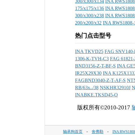
300/x300/x134
INA RWS1808-
175/x175/x136
INA RWS1808-
300/x300/x238
INA RWS1808-
200/x200/x32
INA RWS1808-1
热门点击型号
INA TKVD25
FAG SNV140-
1306-K-TVH-C3
FAG 61821-
BND3156-Z-T-BF-S
INA GE
IR25X29X30
INA K125X133
FAGBND3040-Z-T-AF-S
NT
RB/63x../38
NSKHR32910J
N
INABKE.TKSD45-O
版权所有©2010-2017
轴承狗首页
-
舍弗勒
-
INA RWS180