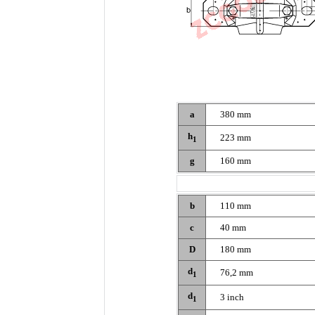
a
380 mm
h
223 mm
1
g
160 mm
b
110 mm
c
40 mm
D
180 mm
d
76,2 mm
1
d
3 inch
1