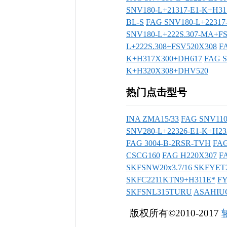
SNV180-L+21317-E1-K+H3
BL-S
FAG SNV180-L+22317
SNV180-L+222S.307-MA+F
L+222S.308+FSV520X308
F
K+H317X300+DH617
FAG S
K+H320X308+DHV520
热门点击型号
INA ZMA15/33
FAG SNV110
SNV280-L+22326-E1-K+H2
FAG 3004-B-2RSR-TVH
FAG
CSCG160
FAG H220X307
F
SKFSNW20x3.7/16
SKFYET2
SKFC2211KTN9+H311E*
F
SKFSNL315TURU
ASAHIU
版权所有©2010-2017