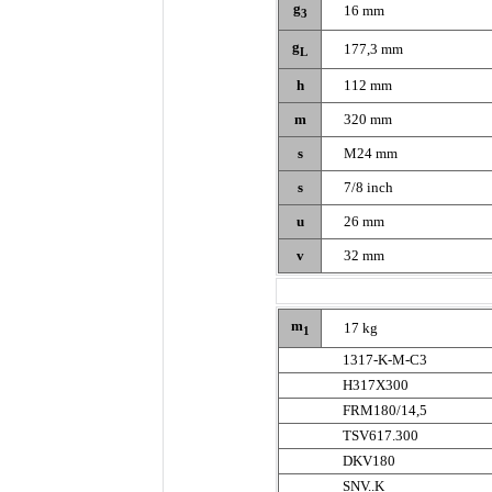
g
16 mm
3
g
177,3 mm
L
h
112 mm
m
320 mm
s
M24 mm
s
7/8 inch
u
26 mm
v
32 mm
m
17 kg
1
1317-K-M-C3
H317X300
FRM180/14,5
TSV617.300
DKV180
SNV..K