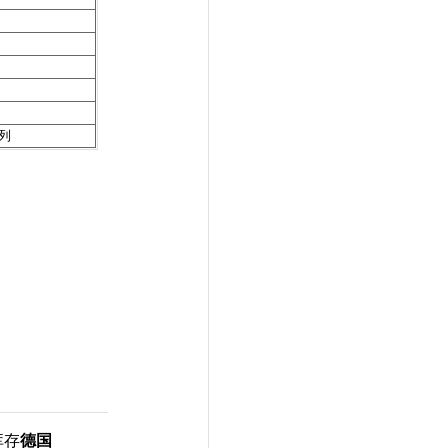
列
库存
德国