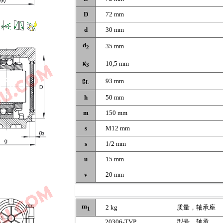
D
72 mm
d
30 mm
d
35 mm
2
g
10,5 mm
3
g
93 mm
L
h
50 mm
m
150 mm
s
M12 mm
s
1/2 mm
u
15 mm
v
20 mm
m
2 kg
质量，轴承座
1
20306-TVP
型号，轴承