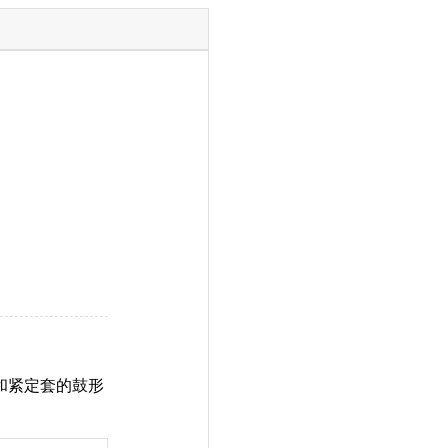
柱孔和紧定套的鼓形