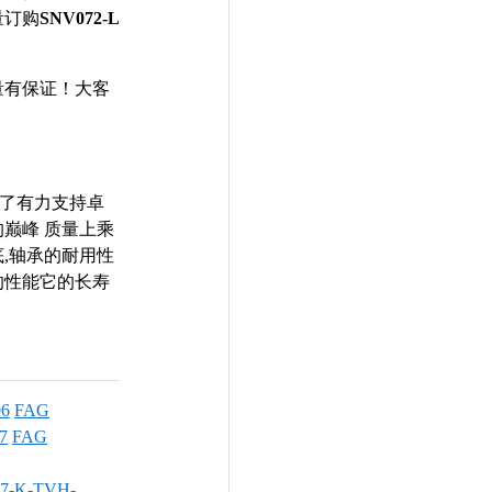
量订购
SNV072-L
量有保证！大客
作提供了有力支持卓
巅峰 质量上乘
,轴承的耐用性
的性能它的长寿
06
FAG
7
FAG
7-K-TVH-