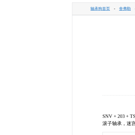
轴承狗首页
-
舍弗勒
SNV + 203
滚子轴承，迷