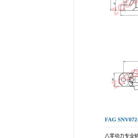
FAG SNV07
八零动力专业