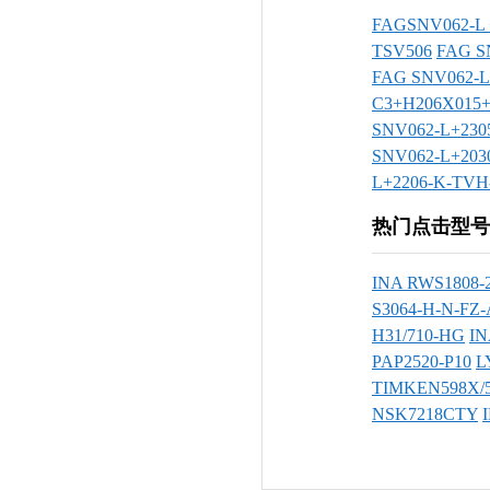
FAGSNV062-L 
TSV506
FAG S
FAG SNV062-L
C3+H206X015
SNV062-L+23
SNV062-L+203
L+2206-K-TV
热门点击型号
INA RWS1808-2
S3064-H-N-FZ
H31/710-HG
IN
PAP2520-P10
L
TIMKEN598X/
NSK7218CTY