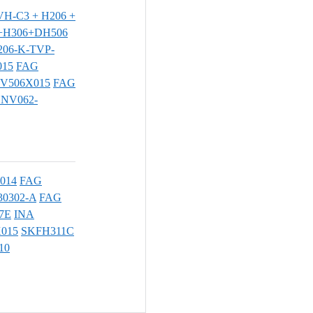
VH-C3 + H206 +
K+H306+DH506
206-K-TVP-
015
FAG
SV506X015
FAG
SNV062-
014
FAG
30302-A
FAG
7E
INA
015
SKFH311C
10