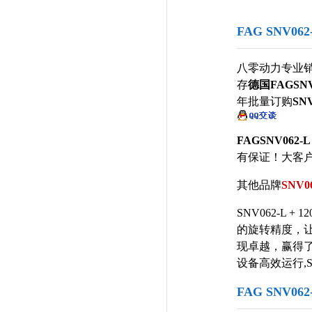
FAG SNV06
八零动力专业
存
德国FAGSNV0
年批量订购
SNV
FAGSNV062-L 
有保证！大客户热线
其他品牌
SNV06
SNV062-L +
的旋转精度，
现卓越，赢得
设备高效运行,SNV0
FAG SNV06