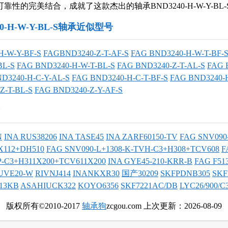
靠性的完美结合，成就了这款杰出的轴承BND3240-H-W-Y-BL-
40-H-W-Y-BL-S轴承近似型号
-W-Y-BF-S
FAGBND3240-Z-T-AF-S
FAG BND3240-H-W-T-BF-
BL-S
FAG BND3240-H-W-T-BL-S
FAG BND3240-Z-T-AL-S
FAG 
D3240-H-C-Y-AL-S
FAG BND3240-H-C-T-BF-S
FAG BND3240-
Z-T-BL-S
FAG BND3240-Z-Y-AF-S
N
INA RUS38206
INA TASE45
INA ZARF60150-TV
FAG SNV090-
X112+DH510
FAG SNV090-L+1308-K-TVH-C3+H308+TCV608
F
P-C3+H311X200+TCV611X200
INA GYE45-210-KRR-B
FAG F513
UVE20-W
RIVNJ414
INANKXR30
国产30209
SKFPDNB305
SKF
13KB
ASAHIUCK322
KOYO6356
SKF7221AC/DB
LYC26/900/
版权所有©2010-2017
轴承狗
zcgou.com 上次更新：2026-08-09