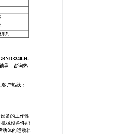
套
座
座系列
BND3240-H-
轴承，咨询热
大客户热线：
升了设备的工作性
升机械设备性能
滚动体的运动轨