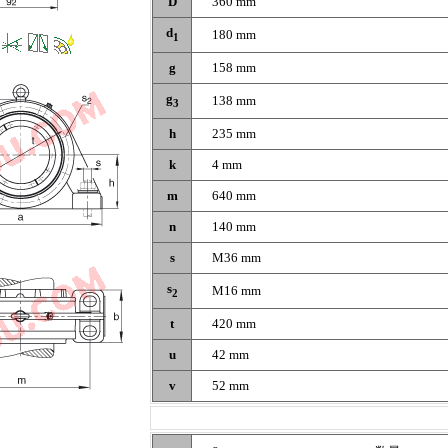
D
360 mm
d
180 mm
1
g
158 mm
g
138 mm
3
h
235 mm
k
4 mm
m
640 mm
n
140 mm
s
M36 mm
s
M16 mm
2
t
420 mm
u
42 mm
v
52 mm