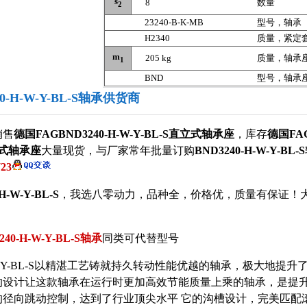
s
8
数量
2
23240-B-K-MB
型号，轴承
H2340
质量，紧定
m
205 kg
质量，轴承
1
BND
型号，轴承
40-H-W-Y-BL-S轴承供货商
销售
德国FAGBND3240-H-W-Y-BL-S直立式轴承座
，库存
德国FAG
立式轴承座
大量现货，与
厂家常年批量订购
BND3240-H-W-Y-BL-S
723
H-W-Y-BL-S
，我选八零动力，品种全，价格优，质量有保证！
240-H-W-Y-BL-S轴承
同类可代替型号
H-W-Y-BL-S以精湛工艺铸就持久转动性能优越的轴承，极大地提
的设计让这款轴承在运行时更加高效节能质量上乘的轴承，是提
的径向跳动控制，达到了行业顶尖水平 它的沟槽设计，完美匹配