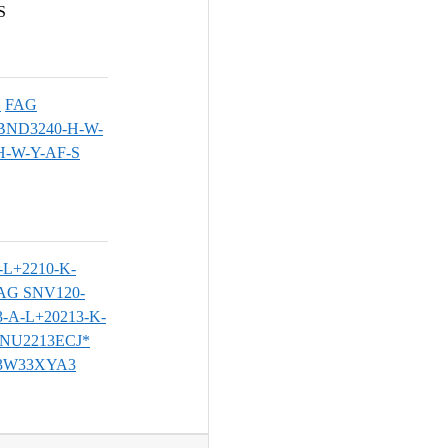
S
S
FAG
BND3240-H-W-
H-W-Y-AF-S
L+2210-K-
AG SNV120-
-A-L+20213-K-
NU2213ECJ*
C3W33XYA3