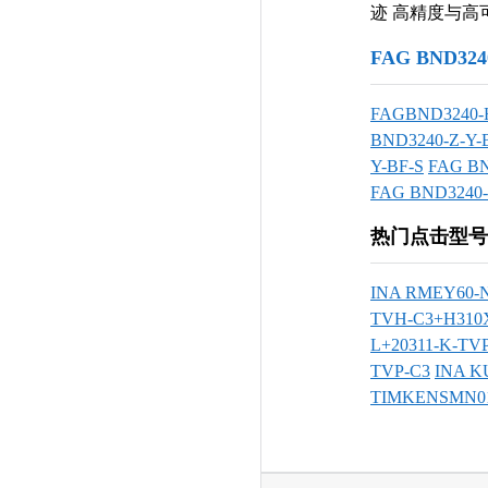
迹 高精度与高可
FAG BND32
FAGBND3240-H
BND3240-Z-Y-
Y-BF-S
FAG BN
FAG BND3240-
热门点击型号
INA RMEY60-
TVH-C3+H310
L+20311-K-TV
TVP-C3
INA K
TIMKENSMN0